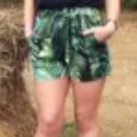
Profitez d'un essai 24h pour seulement 2€ !
Découvrir !
Basculer
la
navigation
CONTRIBUTION
À PROPOS
Ça te plait ?
4 022 vues