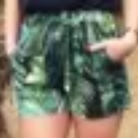
Profitez d'un essai 24h pour seulement 2€ !
Découvrir !
Basculer
la
navigation
CONTRIBUTION
À PROPOS
Côté obscure !
4 461 vues