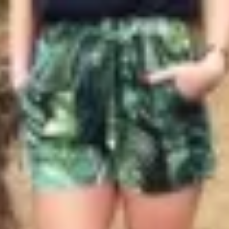
Profitez d'un essai 24h pour seulement 2€ !
Découvrir !
Basculer
la
navigation
CONTRIBUTION
À PROPOS
Quelle douceur...
3 369 vues