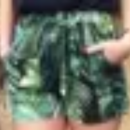
Profitez d'un essai 24h pour seulement 2€ !
Découvrir !
Basculer
la
navigation
CONTRIBUTION
À PROPOS
Crystal la coquine...
1 078 vues