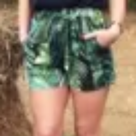
Profitez d'un essai 24h pour seulement 2€ !
Découvrir !
Basculer
la
navigation
CONTRIBUTION
À PROPOS
Ma coquine m'attendait pour baiser...
4 855 vues