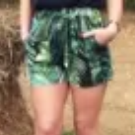
Profitez d'un essai 24h pour seulement 2€ !
Découvrir !
Basculer
la
navigation
CONTRIBUTION
À PROPOS
Souvenir libertin...
3 240 vues