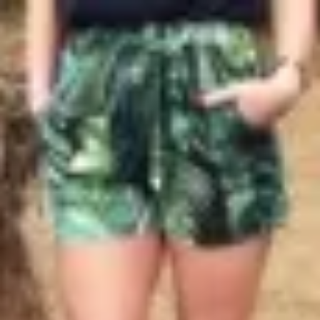
Profitez d'un essai 24h pour seulement 2€ !
Découvrir !
Basculer
la
navigation
CONTRIBUTION
À PROPOS
Au soleil elle se détend...
3 404 vues