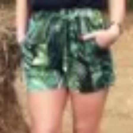
Profitez d'un essai 24h pour seulement 2€ !
Découvrir !
Basculer
la
navigation
CONTRIBUTION
À PROPOS
Ses seins se font la malle !
1 991 vues