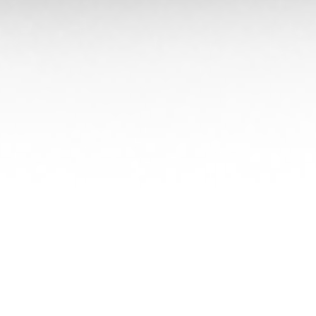
Signaler cette contribution
DERNIERS CADEAUX REÇUS
Profitez-en !
Franc836
n'ont pas encore reçu de cadeau.
Soyez le premier utilisateur à leur en offrir un !
Offrir un cadeau !