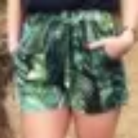
Profitez d'un essai 24h pour seulement 2€ !
Découvrir !
Basculer
la
navigation
CONTRIBUTION
À PROPOS
Exhib en extérieur !
2 189 vues