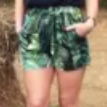
Profitez d'un essai 24h pour seulement 2€ !
Découvrir !
Basculer
la
navigation
CONTRIBUTION
À PROPOS
Vous aimez ?
3 497 vues