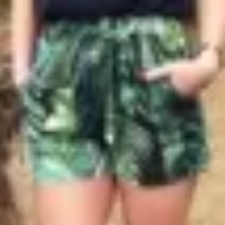
Profitez d'un essai 24h pour seulement 2€ !
Découvrir !
Basculer
la
navigation
CONTRIBUTION
À PROPOS
Une très belle libertine se balade nue à la
vue de tous...
2 599 vues