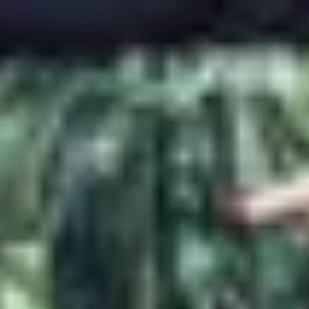
Profitez d'un essai 24h pour seulement 2€ !
Découvrir !
Basculer
la
navigation
CONTRIBUTION
À PROPOS
Lady M. en bonne salope...
2 388 vues