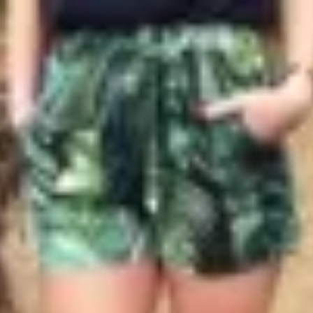
Profitez d'un essai 24h pour seulement 2€ !
Découvrir !
Basculer
la
navigation
CONTRIBUTION
À PROPOS
Elle se met au boulot avec sa bouche !
4 078 vues