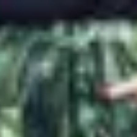
Profitez d'un essai 24h pour seulement 2€ !
Découvrir !
Basculer
la
navigation
CONTRIBUTION
À PROPOS
La coquine en extérieur !
2 725 vues