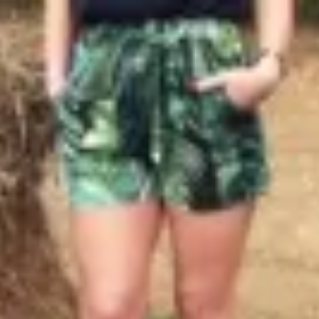
Profitez d'un essai 24h pour seulement 2€ !
Découvrir !
Basculer
la
navigation
CONTRIBUTION
À PROPOS
Elle se détend nue dans l'eau !
2 635 vues