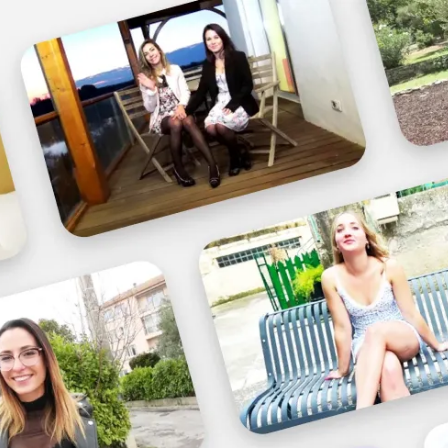
CONNEXION
INSCRIPTION
Vidéos
Blogs
Près de chez vous
PUBLIER
CHATBOX
DISCUTEZ AVEC LES MEMBRES !
Filtres :
123timtangw
Catalina
Cathy4293