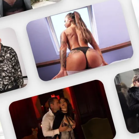
Cecilia
Flore
Kaybi
Laurie
Lynda62
Martine11
Mignonne1
mirentxu2023
salopencuir
ValerielepVavou972
A...mateurs