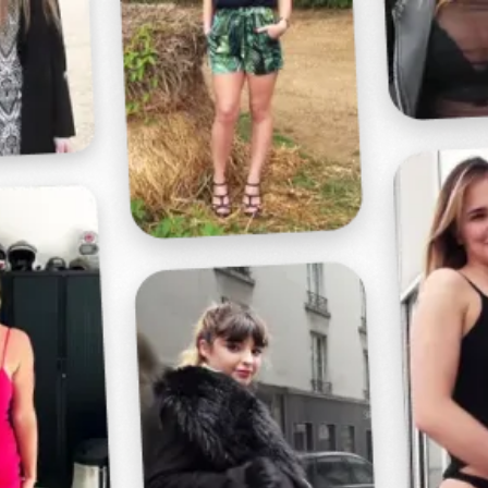
Profitez d'un essai 24h pour seulement 2€ !
Découvrir !
Basculer
la
navigation
VIDÉO
À PROPOS
UNE PETITE GOURMANDE !
173
01:00 - 15 852 vues