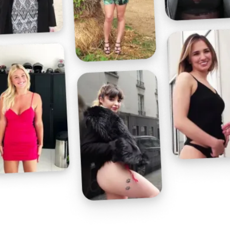
Profitez d'un essai 24h pour seulement 2€ !
Découvrir !
Basculer
la
navigation
VIDÉO
À PROPOS
UNE BONNE PIPE
33
02:00 - 3 610 vues