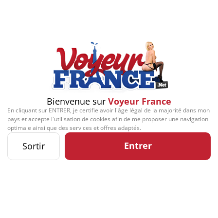
Play
Video
Signaler cette contribution
Bienvenue sur
Voyeur France
En cliquant sur ENTRER, je certifie avoir l'âge légal de la majorité dans mon
Contact
Mentions légales
Désabonnement
Complaint Policy
Privacy Policy
pays et accepte l'utilisation de cookies afin de me proposer une navigation
Content Policy
Billing Support Segpay
optimale ainsi que des services et offres adaptés.
18 U.S.C. 2257 Record-Keeping Requirements Compliance Statement
Kozozxy Kft. - Revay köz 4, 1065 Budapest, Hungary -
Entrer
Sortir
contact@kozozxy.com
The website contains sexual content.