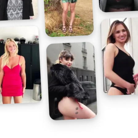
Profitez d'un essai 24h pour seulement 2€ !
Découvrir !
Basculer
la
navigation
VIDÉO
À PROPOS
MON SOUMIS AIME QUAND C'EST MOI QUI
LUI MET !
31
02:00 - 2 942 vues