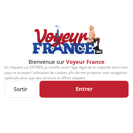
Play
Video
Signaler cette contribution
Bienvenue sur
Voyeur France
En cliquant sur ENTRER, je certifie avoir l'âge légal de la majorité dans mon
pays et accepte l'utilisation de cookies afin de me proposer une navigation
Contact
Mentions légales
Désabonnement
Complaint Policy
Privacy Policy
optimale ainsi que des services et offres adaptés.
Content Policy
Billing Support Segpay
18 U.S.C. 2257 Record-Keeping Requirements Compliance Statement
Entrer
Sortir
Kozozxy Kft. - Revay köz 4, 1065 Budapest, Hungary -
contact@kozozxy.com
The website contains sexual content.