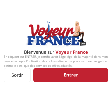
Play
Video
Signaler cette contribution
Bienvenue sur
Voyeur France
En cliquant sur ENTRER, je certifie avoir l'âge légal de la majorité dans mon
Contact
Mentions légales
Désabonnement
Complaint Policy
Privacy Policy
pays et accepte l'utilisation de cookies afin de me proposer une navigation
Content Policy
Billing Support Segpay
optimale ainsi que des services et offres adaptés.
18 U.S.C. 2257 Record-Keeping Requirements Compliance Statement
Kozozxy Kft. - Revay köz 4, 1065 Budapest, Hungary -
Entrer
Sortir
contact@kozozxy.com
The website contains sexual content.