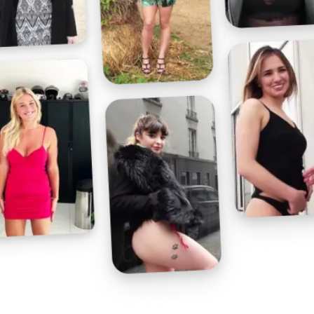
Profitez d'un essai 24h pour seulement 2€ !
Découvrir !
Basculer
la
navigation
VIDÉO
À PROPOS
ELLE GICLE DE PLAISIR !
83
00:40 - 7 495 vues