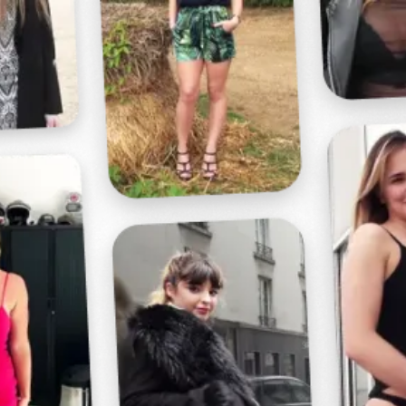
Profitez d'un essai 24h pour seulement 2€ !
Découvrir !
Basculer
la
navigation
VIDÉO
À PROPOS
C'EST LA FIN...
59
00:45 - 5 628 vues