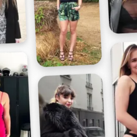
Profitez d'un essai 24h pour seulement 2€ !
Découvrir !
Basculer
la
navigation
VIDÉO
À PROPOS
JE ME PRÉPARE...
44
01:00 - 3 258 vues