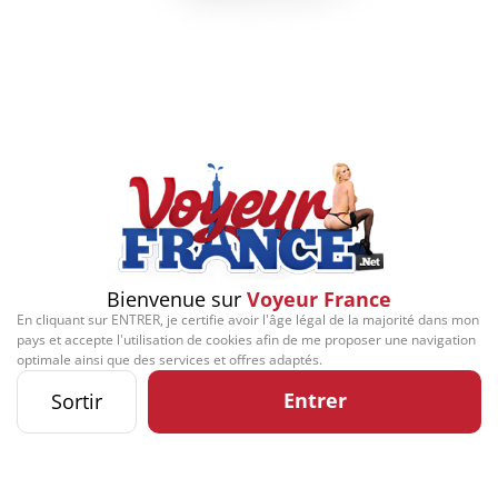
Play
Video
Bienvenue sur
Voyeur France
En cliquant sur ENTRER, je certifie avoir l'âge légal de la majorité dans mon
pays et accepte l'utilisation de cookies afin de me proposer une navigation
Signaler cette contribution
optimale ainsi que des services et offres adaptés.
Entrer
Sortir
Contact
Mentions légales
Désabonnement
Complaint Policy
Privacy Policy
Content Policy
Billing Support Segpay
18 U.S.C. 2257 Record-Keeping Requirements Compliance Statement
Kozozxy Kft. - Revay köz 4, 1065 Budapest, Hungary -
contact@kozozxy.com