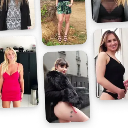
Profitez d'un essai 24h pour seulement 2€ !
Découvrir !
Basculer
la
navigation
VIDÉO
À PROPOS
CUL QUI SE FAIT BAISER !
26
03:00 - 2 211 vues