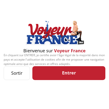
Play
Video
Signaler cette contribution
Bienvenue sur
Voyeur France
En cliquant sur ENTRER, je certifie avoir l'âge légal de la majorité dans mon
Contact
Mentions légales
Désabonnement
Complaint Policy
Privacy Policy
pays et accepte l'utilisation de cookies afin de me proposer une navigation
Content Policy
Billing Support Segpay
optimale ainsi que des services et offres adaptés.
18 U.S.C. 2257 Record-Keeping Requirements Compliance Statement
Kozozxy Kft. - Revay köz 4, 1065 Budapest, Hungary -
Entrer
Sortir
contact@kozozxy.com
The website contains sexual content.