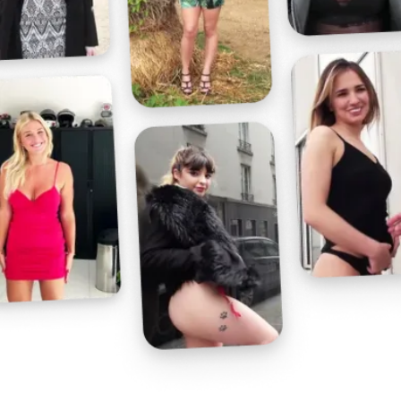
Profitez d'un essai 24h pour seulement 2€ !
Découvrir !
Basculer
la
navigation
VIDÉO
À PROPOS
BIEN COMBLÉE.
49
00:10 - 4 233 vues