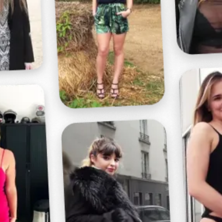
Profitez d'un essai 24h pour seulement 2€ !
Découvrir !
Basculer
la
navigation
VIDÉO
À PROPOS
CET HOMME LÈCHE SA FEMME...
13
00:11 - 1 425 vues