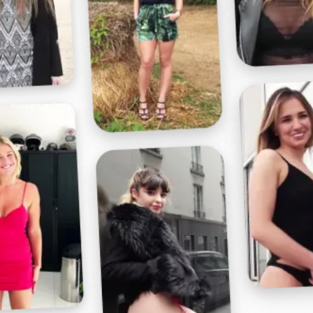
Profitez d'un essai 24h pour seulement 2€ !
Découvrir !
Basculer
la
navigation
VIDÉO
À PROPOS
PETIT LÉCHAGE POUR MADAME !
20
00:54 - 1 419 vues