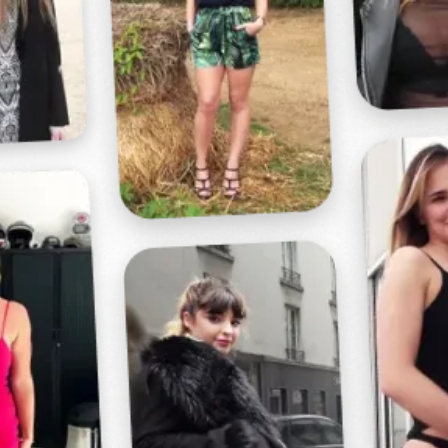
Profitez d'un essai 24h pour seulement 2€ !
Découvrir !
Basculer
la
navigation
VIDÉO
À PROPOS
ELLE MONTRE SON CUL !
47
00:32 - 3 203 vues