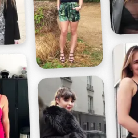
Profitez d'un essai 24h pour seulement 2€ !
Découvrir !
Basculer
la
navigation
VIDÉO
À PROPOS
PRÉPARATION POUR UNE BONNE SODOMIE
!
15
00:27 - 1 520 vues