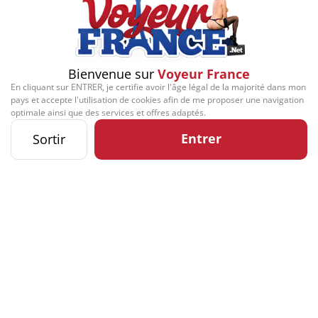
Bienvenue sur
Voyeur France
En cliquant sur ENTRER, je certifie avoir l'âge légal de la majorité dans mon
pays et accepte l'utilisation de cookies afin de me proposer une navigation
optimale ainsi que des services et offres adaptés.
Entrer
Sortir
Signaler cette contribution
Contact
Mentions légales
Désabonnement
Complaint Policy
Privacy Policy
Content Policy
Billing Support Segpay
18 U.S.C. 2257 Record-Keeping Requirements Compliance Statement
Kozozxy Kft. - Revay köz 4, 1065 Budapest, Hungary -
contact@kozozxy.com
The website contains sexual content.