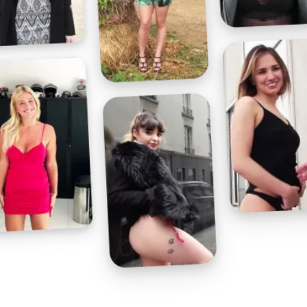
Profitez d'un essai 24h pour seulement 2€ !
Découvrir !
Basculer
la
navigation
VIDÉO
À PROPOS
UN CONCOMBRE ET SA CHATTE !
29
02:00 - 1 857 vues