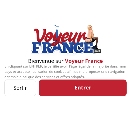
Play
Video
Signaler cette contribution
Bienvenue sur
Voyeur France
En cliquant sur ENTRER, je certifie avoir l'âge légal de la majorité dans mon
Contact
Mentions légales
Désabonnement
Complaint Policy
Privacy Policy
pays et accepte l'utilisation de cookies afin de me proposer une navigation
Content Policy
Billing Support Segpay
optimale ainsi que des services et offres adaptés.
18 U.S.C. 2257 Record-Keeping Requirements Compliance Statement
Kozozxy Kft. - Revay köz 4, 1065 Budapest, Hungary -
Entrer
Sortir
contact@kozozxy.com
The website contains sexual content.