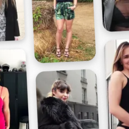
Profitez d'un essai 24h pour seulement 2€ !
Découvrir !
Basculer
la
navigation
VIDÉO
À PROPOS
AVEC MON JOUET PRÉFÉRÉ !
23
00:43 - 1 688 vues