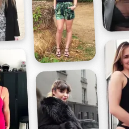
Profitez d'un essai 24h pour seulement 2€ !
Découvrir !
Basculer
la
navigation
VIDÉO
À PROPOS
PLAISIR FÉMININ...
22
00:33 - 2 351 vues