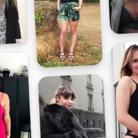
Profitez d'un essai 24h pour seulement 2€ !
Découvrir !
Basculer
la
navigation
VIDÉO
À PROPOS
UNE PIPE BIEN MÉRITÉE...
20
00:41 - 1 895 vues