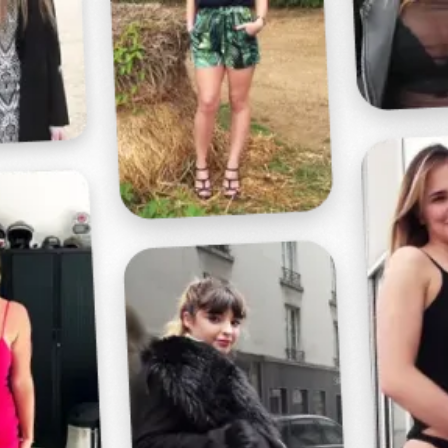
Profitez d'un essai 24h pour seulement 2€ !
Découvrir !
Basculer
la
navigation
VIDÉO
À PROPOS
ELLE AVALE SA QUEUE ENTIÈREMENT...
7
01:00 - 1 357 vues