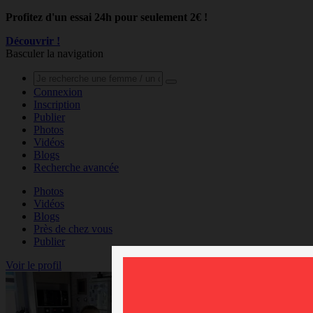
Profitez d'un essai 24h pour seulement 2€ !
Découvrir !
Basculer la navigation
Connexion
Inscription
Publier
Photos
Vidéos
Blogs
Recherche avancée
Photos
Vidéos
Blogs
Près de chez vous
Publier
Voir le profil