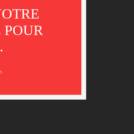
VOTRE
É POUR
.
e.