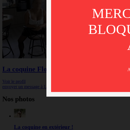
MERC
BLOQU
La coquine Florecita
A
Voir le profil
envoyer un message à
La coquine Florecita
Nos photos
La coquine en extérieur !