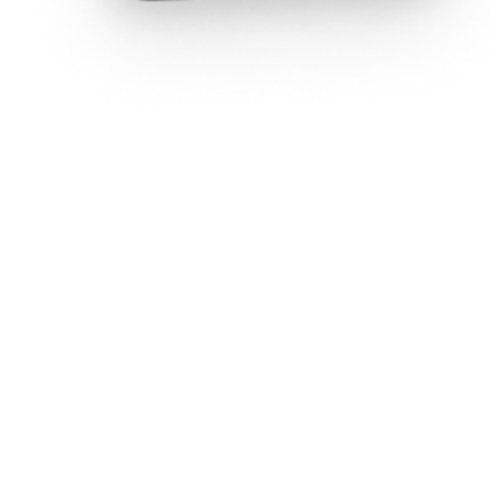
Blois - Loir-et-Cher (41)
Échange de photos
Commentaire cochons
LISTE D'ENVIES
Cadeau réel