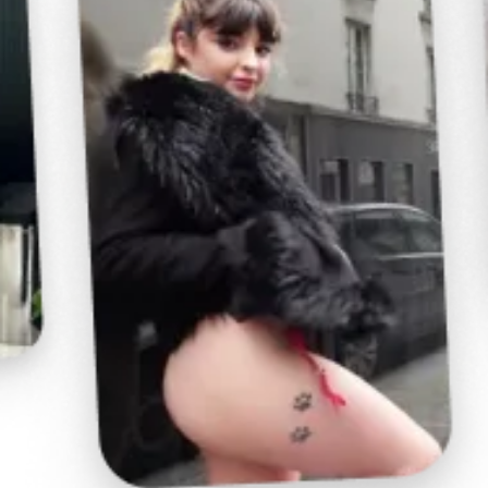
FOFOLE 41
Inscription le 24 mai 2015
ENVOYER UN MESSAGE À
FOFOLE 41
OFFRIR UN CADEAU À
FOFOLE 41
A PROPOS
DÉCOUVREZ FOFOLE 41
Il faut du cul dans se monde de brut