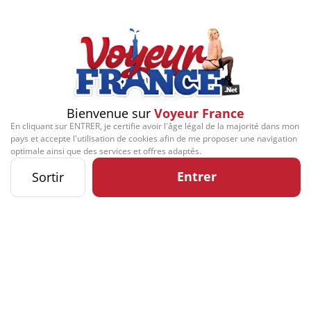
Vibromasseur Rabbit Le
magicien
Bienvenue sur
Voyeur France
DERNIERS CADEAUX REÇUS
En cliquant sur ENTRER, je certifie avoir l'âge légal de la majorité dans mon
pays et accepte l'utilisation de cookies afin de me proposer une navigation
optimale ainsi que des services et offres adaptés.
Profitez-en !
Entrer
Sortir
Fofole 41
n'a pas encore reçu de cadeau.
Soyez le premier utilisateur à lui en offrir un !
Offrir un cadeau !