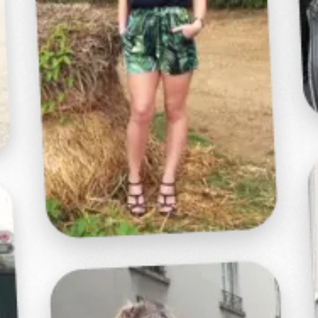
Profitez d'un essai 24h pour seulement 2€ !
Découvrir !
Basculer
la
navigation
PROFIL
GOÛTS
ALBUMS