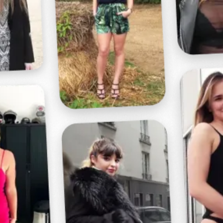
Profitez d'un essai 24h pour seulement 2€ !
Découvrir !
Basculer
la
navigation
VIDÉO
À PROPOS
JE LUI ENFONCE MES DOIGTS !
36
00:40 - 2 504 vues