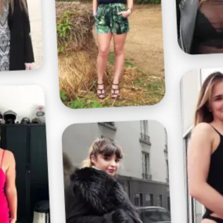
Profitez d'un essai 24h pour seulement 2€ !
Découvrir !
Basculer
la
navigation
VIDÉO
À PROPOS
SA PAROI ANALE NE RÉSISTE PAS...
36
00:40 - 2 389 vues